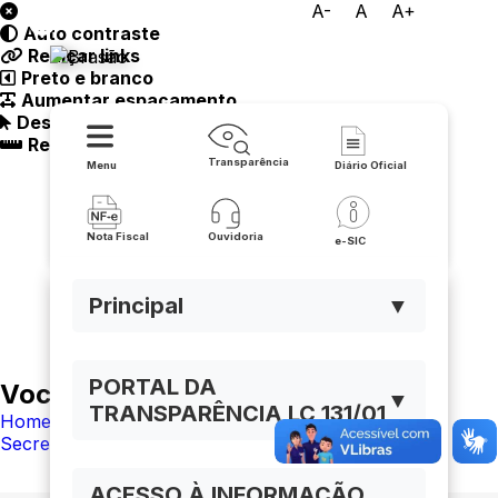
A-
A
A+
Auto contraste
Prefeitura de Urandi
Realçar links
Preto e branco
Aumentar espaçamento
Destacando cursor
Regua guia
Transparência
Menu
Diário Oficial
Nota Fiscal
Ouvidoria
e-SIC
Principal
▼
PORTAL DA
Você está navegando em:
▼
TRANSPARÊNCIA LC 131/01
Home
Secretarias
ACESSO À INFORMAÇÃO