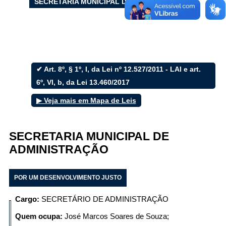
SECRETARIA MUNICIPAL DE ADMINISTRAÇÃO
Filtrar por todos
✔ Art. 8º, § 1º, I, da Lei nº 12.527/2011 - LAI e art.
6º, VI, b, da Lei 13.460/2017
Acesso à Informação
Cidadão
▶ Veja mais em Mapa de Leis
Empresas
Fotos
Notícias
SECRETARIA MUNICIPAL DE
Secretarias
Servidor
ADMINISTRAÇÃO
Transparência
Turistas
Videos
POR UM DESENVOLVIMENTO JUSTO
Áudios
Cargo:
SECRETÁRIO DE ADMINISTRAÇÃO
Fale conosco
Quem ocupa:
José Marcos Soares de Souza;