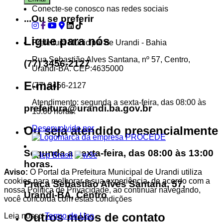
Conecte-se conosco nas redes sociais
...Ou se preferir
Ligue para nós
Prefeitura Municipal de Urandi - Bahia
Rua Sebastião Alves Santana, nº 57, Centro,
(77) 3456-2127
Urandi-BA. CEP:4635000
E-mail
(77) 3456-2127
Atendimento: segunda a sexta-feira, das 08:00 às
prefeitura@urandi.ba.gov.br
13:00 horas.
Ou seja atendido presencialmente
Desenvolvido por
Segunda a sexta-feira, das 08:00 às 13:00
horas.
Aviso:
O Portal da Prefeitura Municipal de Urandi utiliza
cookies para melhorar a sua experiência, de acordo com a
Praça Sebastião Alves Santana, 57,
nossa Política de Privacidade, ao continuar navegando,
Urandi-BA, Centro
você concorda com estas condições
Outros meios de contato
Leia nosso
Termo de Uso
.