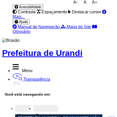
A-
A
A+
Acessibilidade
Contraste
Espaçamento
Destacar cursor
Mais...
Ajuda
Manual de Navegação
Mapa do Site
Glossário
Prefeitura de Urandi
Menu
Transparência
Diário Oficial
Você está navegando em:
Nota Fiscal
Ouvidoria
Home
Secretarias
e-SIC