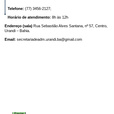
Fale conosco
Telefone:
(77) 3456-2127;
Horário de atendimento:
8h às 12h
Nome*
Telefone 1*
Endereço (sala)
Rua Sebastião Alves Santana, nº 57, Centro,
Telefone 2
Urandi – Bahia.
E-mail*
Cidade/Estado
Email:
secretariadeadm.urandi.ba@gmail.com
Assunto*
Mensagem*
*Campos obrigatórios
Ao iniciar um contato, você concorda com a
Política de
privacidade