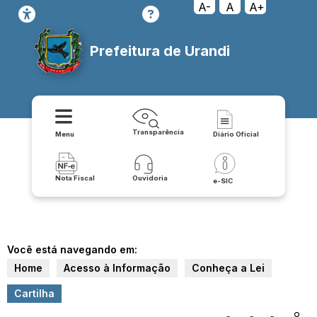
A-
A
A+
Prefeitura de Urandi
Transparência
Menu
Diário Oficial
Nota Fiscal
Ouvidoria
e-SIC
Você está navegando em:
Home
Acesso à Informação
Conheça a Lei
Cartilha