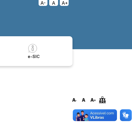
A-
A
A+
a
e-SIC