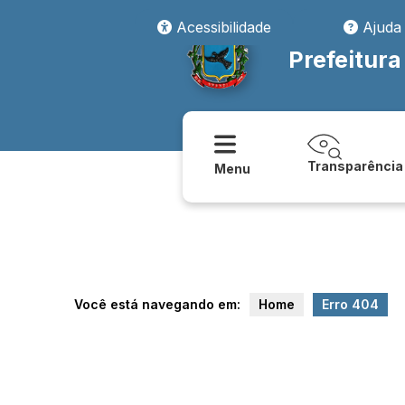
transparencia/compras/contratos_e_aditivos
Acessibilidade
Ajuda
Prefeitura
Transparência
Menu
Você está navegando em:
Home
Erro 404