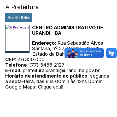
A Prefeitura
Urandi - Bahia
CENTRO ADMINISTRATIVO DE
URANDI – BA
Endereço
: Rua Sebastião Alves
Santana, nº 57, Centro, Urandi,
Estado da Bahia.
CEP:
46.350.000
Telefone
: (77) 3456-2127
E-mail
: prefeitura.urandi@urandi.ba.gov.br
Horário de atendimento ao público
: segunda
a sexta-feira, das 8hs 00min às 12hs 00min
Google Maps: Clique aqui!