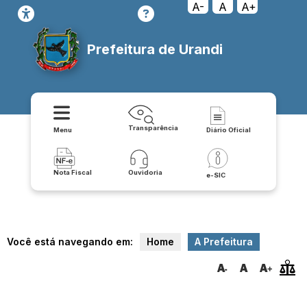
A-
A
A+
Prefeitura de Urandi
Transparência
Menu
Diário Oficial
Nota Fiscal
Ouvidoria
e-SIC
Você está navegando em:
Home
A Prefeitura