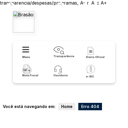
transparencia/despesas/programas_e_projetos
A-
A
A+
Prefeitura de Urandi
Transparência
Menu
Diário Oficial
Nota Fiscal
Ouvidoria
e-SIC
Você está navegando em:
Home
Erro 404