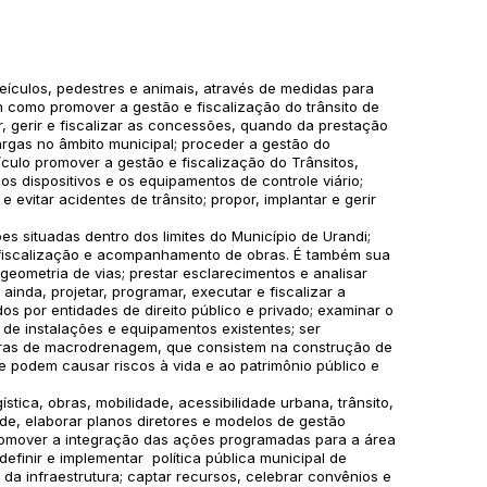
veículos, pedestres e animais, através de medidas para
em como promover a gestão e fiscalização do trânsito de
r, gerir e fiscalizar as concessões, quando da prestação
 cargas no âmbito municipal; proceder a gestão do
eículo promover a gestão e fiscalização do Trânsitos,
os dispositivos e os equipamentos de controle viário;
evitar acidentes de trânsito; propor, implantar e gerir
situadas dentro dos limites do Município de Urandi;
r a fiscalização e acompanhamento de obras. É também sua
eometria de vias; prestar esclarecimentos e analisar
ainda, projetar, programar, executar e fiscalizar a
os por entidades de direito público e privado; examinar o
de instalações e equipamentos existentes; ser
obras de macrodrenagem, que consistem na construção de
 podem causar riscos à vida e ao patrimônio público e
stica, obras, mobilidade, acessibilidade urbana, trânsito,
ade, elaborar planos diretores e modelos de gestão
promover a integração das ações programadas para a área
efinir e implementar política pública municipal de
o da infraestrutura; captar recursos, celebrar convênios e