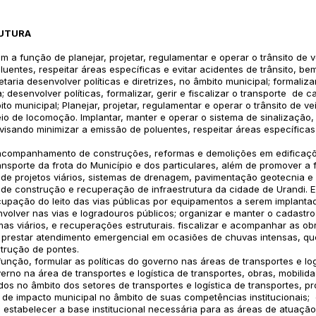
RUTURA
m a função de planejar, projetar, regulamentar e operar o trânsito de 
luentes, respeitar áreas específicas e evitar acidentes de trânsito, b
ria desenvolver políticas e diretrizes, no âmbito municipal; formaliza
a; desenvolver políticas, formalizar, gerir e fiscalizar o transporte de
to municipal; Planejar, projetar, regulamentar e operar o trânsito de v
io de locomoção. Implantar, manter e operar o sistema de sinalização, 
isando minimizar a emissão de poluentes, respeitar áreas específicas e 
companhamento de construções, reformas e demolições em edificações 
transporte da frota do Município e dos particulares, além de promove
de projetos viários, sistemas de drenagem, pavimentação geotecnia e g
s de construção e recuperação de infraestrutura da cidade de Urandi. E 
ocupação do leito das vias públicas por equipamentos a serem implantad
olver nas vias e logradouros públicos; organizar e manter o cadastro 
as viários, e recuperações estruturais. fiscalizar e acompanhar as 
prestar atendimento emergencial em ocasiões de chuvas intensas, que
strução de pontes.
unção, formular as políticas do governo nas áreas de transportes e logí
erno na área de transportes e logística de transportes, obras, mobilid
s no âmbito dos setores de transportes e logística de transportes, 
 de impacto municipal no âmbito de suas competências institucionais; d
ia; estabelecer a base institucional necessária para as áreas de atuaçã