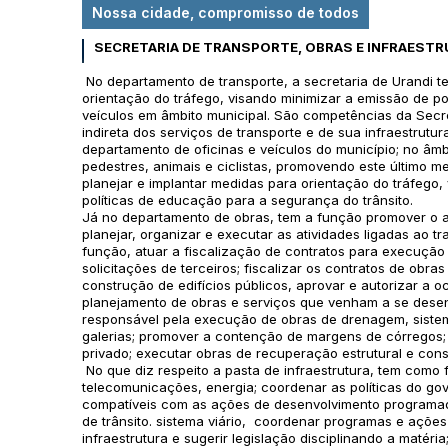
Nossa cidade, compromisso de todos
SECRETARIA DE TRANSPORTE, OBRAS E INFRAEST
No departamento de transporte, a secretaria de Urandi te
orientação do tráfego, visando minimizar a emissão de po
veículos em âmbito municipal. São competências da Secreta
indireta dos serviços de transporte e de sua infraestrutur
departamento de oficinas e veículos do município; no âmbi
pedestres, animais e ciclistas, promovendo este último me
planejar e implantar medidas para orientação do tráfego, v
políticas de educação para a segurança do trânsito.
Já no departamento de obras, tem a função promover o a
planejar, organizar e executar as atividades ligadas ao 
função, atuar a fiscalização de contratos para execução 
solicitações de terceiros; fiscalizar os contratos de obra
construção de edifícios públicos, aprovar e autorizar a 
planejamento de obras e serviços que venham a se desenv
responsável pela execução de obras de drenagem, sistem
galerias; promover a contenção de margens de córregos; 
privado; executar obras de recuperação estrutural e con
No que diz respeito a pasta de infraestrutura, tem como f
telecomunicações, energia; coordenar as políticas do gov
compatíveis com as ações de desenvolvimento programado
de trânsito. sistema viário, coordenar programas e ações
infraestrutura e sugerir legislação disciplinando a matér