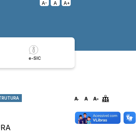
A-
A
A+
a
e-SIC
STRUTURA
URA