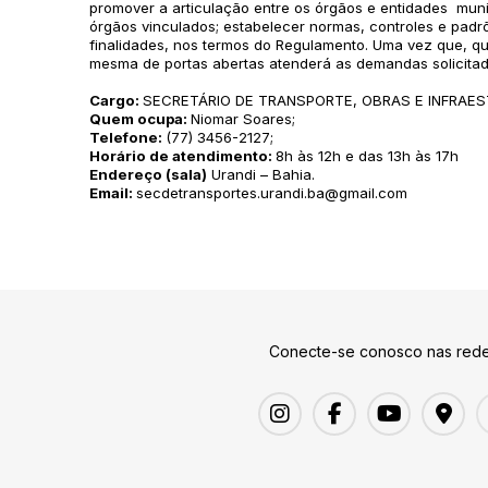
promover a articulação entre os órgãos e entidades munici
órgãos vinculados; estabelecer normas, controles e pad
finalidades, nos termos do Regulamento. Uma vez que, qu
mesma de portas abertas atenderá as demandas solicitad
Cargo:
SECRETÁRIO DE TRANSPORTE, OBRAS E INFRAE
Quem ocupa:
Niomar Soares;
Telefone:
(77) 3456-2127;
Horário de atendimento:
8h às 12h e das 13h às 17h
Endereço (sala)
Urandi – Bahia.
Email:
secdetransportes.urandi.ba@gmail.com
Conecte-se conosco nas rede