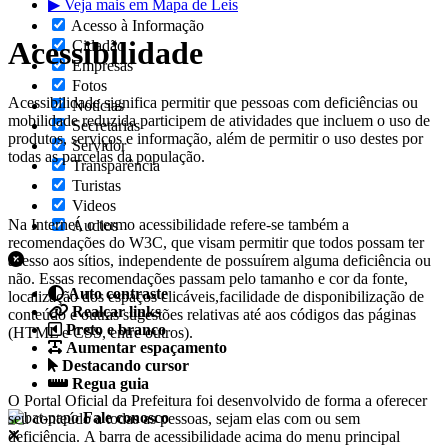
▶ Veja mais em Mapa de Leis
Acesso à Informação
Acessibilidade
Cidadão
Empresas
Fotos
Acessibilidade significa permitir que pessoas com deficiências ou
Notícias
mobilidade reduzida participem de atividades que incluem o uso de
Secretarias
produtos, serviços e informação, além de permitir o uso destes por
Servidor
todas as parcelas da população.
Transparência
Turistas
Videos
Na Internet, o termo acessibilidade refere-se também a
Áudios
recomendações do W3C, que visam permitir que todos possam ter
acesso aos sítios, independente de possuírem alguma deficiência ou
não. Essas recomendações passam pelo tamanho e cor da fonte,
Auto contraste
localização dos espaços clicáveis,facilidade de disponibilização de
Realçar links
conteúdo e outras sugestões relativas até aos códigos das páginas
Preto e branco
(HTML e CSS, entre outros).
Aumentar espaçamento
Destacando cursor
Regua guia
O Portal Oficial da Prefeitura foi desenvolvido de forma a oferecer
Fale conosco
seu conteúdo a todas as pessoas, sejam elas com ou sem
deficiência. A barra de acessibilidade acima do menu principal