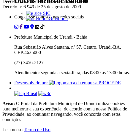
Outros meios de contato
Decreto nº 5.296 de 02 de dezembro de 2004
Decreto nº 6.949 de 25 de agosto de 2009
e-SIC
Conecte-se conosco nas redes sociais
Ouvidoria
Prefeitura Municipal de Urandi - Bahia
Rua Sebastião Alves Santana, nº 57, Centro, Urandi-BA.
CEP:4635000
(77) 3456-2127
Atendimento: segunda a sexta-feira, das 08:00 às 13:00 horas.
Desenvolvido por
Aviso:
O Portal da Prefeitura Municipal de Urandi utiliza cookies
para melhorar a sua experiência, de acordo com a nossa Política de
Privacidade, ao continuar navegando, você concorda com estas
condições
Leia nosso
Termo de Uso
.