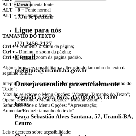
ALT + 7
= Aumenta fonte
ALT + 8
= Fonte normal
ALT + 9
= Diminui fonte
...Ou se preferir
Ligue para nós
TAMANHO DO TEXTO
(77) 3456-2127
Ctrl + +
Aumenta o zoom da página;
Ctrl + -
Diminui o zoom da página;
E-mail
Ctrl + 0
Deixa o zoom da pagina padrão.
Alguns browsers possibilitam a alteração do tamanho do texto da
prefeitura@urandi.ba.gov.br
seguinte forma:
Ou seja atendido presencialmente
Internet Explorer: selecione o Menu Opções "Mostrar: Tamanho do
Texto";
Mozilla: selecione o Menu Opções: "Mostrar: Tamanho do Texto";
Segunda a sexta-feira, das 08:00 às 13:00
Opera: selecione o Menu Opções: "Mostrar Zoom";
horas.
Safari: selecione o Menu Opções: "Apresentação;
Aumentar/Reduzir tamanho do texto".
Praça Sebastião Alves Santana, 57, Urandi-BA,
Centro
Leis e decretos sobre acessibilidade: