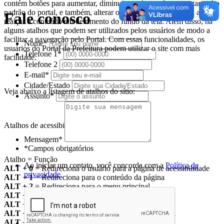
contém botões para aumentar, diminuir e voltar as fontes ao tamanho
padrão do portal, e também, alterar o tom das cores de forma a
Fale conosco
realçar o conteúdo em detrimento do fundo da tela. Além disso, há
alguns atalhos que podem ser utilizados pelos usuários de modo a
facilitar a navegação pelo Portal. Com essas funcionalidades, os
Nome*
usuários do Portal da Prefeitura podem utilizar o site com mais
Telefone 1*
facilidade.
Telefone 2
E-mail*
Cidade/Estado
Veja abaixo a listagem de atalhos do sítio:
Assunto*
Atalhos de acessibilidade
Mensagem*
*Campos obrigatórios
Atalho = Função
Ao iniciar um contato, você concorda com a
Política de
ALT + 0
= Redireciona o usuário para a página de acessibilidade
privacidade
ALT + 1
= Redireciona para o conteúdo da página
ALT + 2
= Redireciona para o menu principal
ALT + 3
= Direciona o foco para o campo de busca
ALT + 4
= Redireciona para o rodapé
ALT + 5
= Redireciona o usuário para a página inicial
ALT + 6
= Aplica ou retira o alto contraste