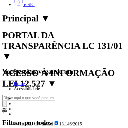
e-SIC
Principal
▼
PORTAL DA
TRANSPARÊNCIA LC 131/01
▼
Você está navegando em:
ACESSO À INFORMAÇÃO
LEI 12.527
▼
Home
Acessibilidade
Filtrar por todos
✔ Art. 63, §1º, da Lei nº 13.146/2015