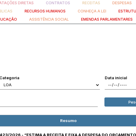
TAÇÕES DIRETAS
CONTRATOS
RECEITAS
DESPESAS
BLICAS
RECURSOS HUMANOS
CONHEÇA A LEI
ESTRUTU
DUCAÇÃO
ASSISTÊNCIA SOCIAL
EMENDAS PARLAMENTARES
Categoria
Data inícial
Pes
Resumo
.º 423/2026 - “ESTIMA A RECEITA E FIXA A DESPESA DO ORÇAMENT