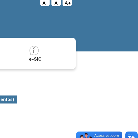
A-
A
A+
a
e-SIC
mentos)