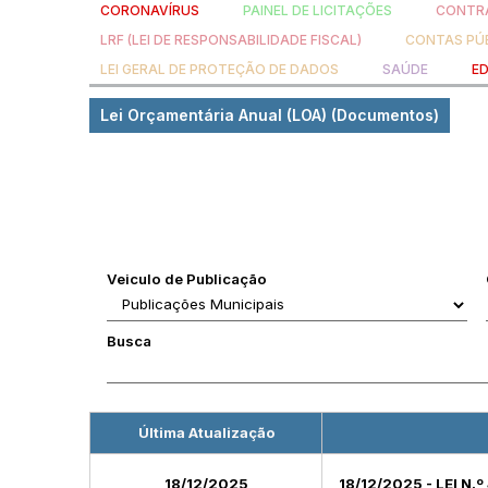
CORONAVÍRUS
PAINEL DE LICITAÇÕES
CONTRA
LRF (LEI DE RESPONSABILIDADE FISCAL)
CONTAS PÚ
LEI GERAL DE PROTEÇÃO DE DADOS
SAÚDE
E
Lei Orçamentária Anual (LOA) (Documentos)
Veiculo de Publicação
Busca
Última Atualização
18/12/2025
18/12/2025 - LEI N