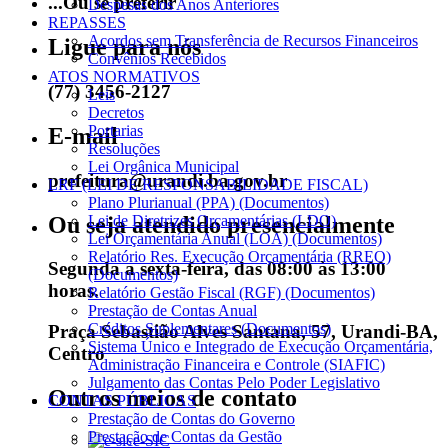
...Ou se preferir
Despesas dos Anos Anteriores
REPASSES
Acordos sem Transferência de Recursos Financeiros
Ligue para nós
Convênios Recebidos
ATOS NORMATIVOS
(77) 3456-2127
Leis
Decretos
Portarias
E-mail
Resoluções
Lei Orgânica Municipal
prefeitura@urandi.ba.gov.br
LRF (LEI DE RESPONSABILIDADE FISCAL)
Plano Plurianual (PPA) (Documentos)
Ou seja atendido presencialmente
Lei de Diretrizes Orçamentárias (LDO)
Lei Orçamentária Anual (LOA) (Documentos)
Relatório Res. Execução Orçamentária (RREO)
Segunda a sexta-feira, das 08:00 às 13:00
(Documentos)
horas.
Relatório Gestão Fiscal (RGF) (Documentos)
Prestação de Contas Anual
Créditos Suplementares (Documentos)
Praça Sebastião Alves Santana, 57, Urandi-BA,
Sistema Único e Integrado de Execução Orçamentária,
Centro
Administração Financeira e Controle (SIAFIC)
Julgamento das Contas Pelo Poder Legislativo
Outros meios de contato
CONTAS PÚBLICAS
Prestação de Contas do Governo
Prestação de Contas da Gestão
e-SIC