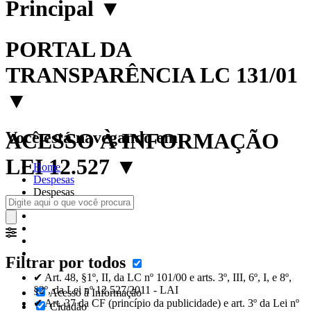
Principal
▼
PORTAL DA
TRANSPARÊNCIA LC 131/01
▼
Você está navegando em:
ACESSO À INFORMAÇÃO
LEI 12.527
▼
Home
Despesas
Despesas
Filtrar por todos
✔ Art. 48, §1º, II, da LC nº 101/00 e arts. 3º, III, 6º, I, e 8º,
§2º, da Lei nº 12.527/2011 - LAI
Acesso à Informação
✔ Art. 37 da CF (princípio da publicidade) e art. 3º da Lei nº
Cidadão