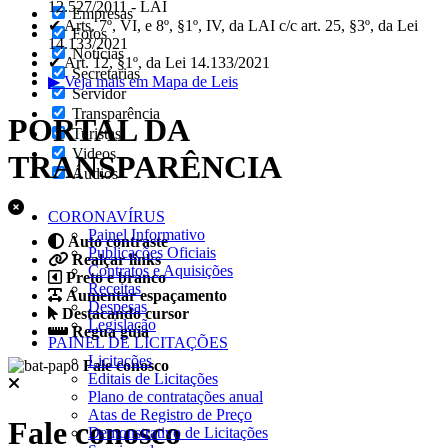
12.527/2011 - LAI
Empresas
✔ Arts. 7º, VI, e 8º, §1º, IV, da LAI c/c art. 25, §3º, da Lei
Fotos
14.133/2021
Notícias
✔ Art. 12, §1º, da Lei 14.133/2021
Secretarias
▶ Veja mais em Mapa de Leis
Servidor
Transparência
PORTAL DA
Turistas
Videos
TRANSPARÊNCIA
Áudios
CORONAVÍRUS
Painel Informativo
Auto contraste
Publicações Oficiais
Realçar links
Contratos e Aquisições
Preto e branco
Receitas
Aumentar espaçamento
Despesas
Destacando cursor
Legislação
Regua guia
PAINEL DE LICITAÇÕES
Licitações
Fale conosco
Editais de Licitações
Plano de contratações anual
Atas de Registro de Preço
Fale conosco
Demonstrativo de Licitações