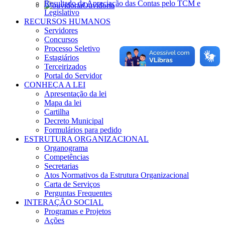
Resultado da Apreciação das Contas pelo TCM e
Ouvidoria
Legislativo
RECURSOS HUMANOS
Servidores
Concursos
Processo Seletivo
Estagiários
Terceirizados
Portal do Servidor
CONHEÇA A LEI
Apresentação da lei
Mapa da lei
Cartilha
Decreto Municipal
Formulários para pedido
ESTRUTURA ORGANIZACIONAL
Organograma
Competências
Secretarias
Atos Normativos da Estrutura Organizacional
Carta de Serviços
Perguntas Frequentes
INTERAÇÃO SOCIAL
Programas e Projetos
Ações