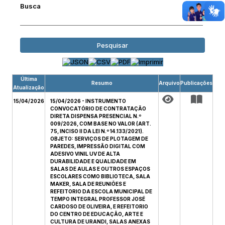
Busca
Pesquisar
Última
Resumo
Arquivo
Publicações
Atualização
15/04/2026
15/04/2026 - INSTRUMENTO
CONVOCATÓRIO DE CONTRATAÇÃO
DIRETA DISPENSA PRESENCIAL N.º
009/2026, COM BASE NO VALOR (ART.
75, INCISO II DA LEI N.º 14.133/2021).
OBJETO: SERVIÇOS DE PLOTAGEM DE
PAREDES, IMPRESSÃO DIGITAL COM
ADESIVO VINIL UV DE ALTA
DURABILIDADE E QUALIDADE EM
SALAS DE AULAS E OUTROS ESPAÇOS
ESCOLARES COMO BIBLIOTECA, SALA
MAKER, SALA DE REUNIÕES E
REFEITORIO DA ESCOLA MUNICIPAL DE
TEMPO INTEGRAL PROFESSOR JOSÉ
CARDOSO DE OLIVEIRA, E REFEITORIO
DO CENTRO DE EDUCAÇÃO, ARTE E
CULTURA DE URANDI, SALAS ANEXAS