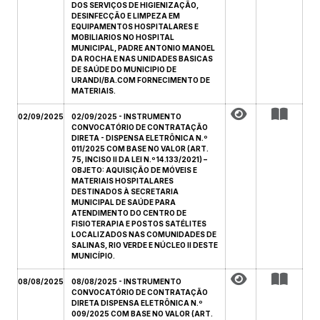
DOS SERVIÇOS DE HIGIENIZAÇÃO,
DESINFECÇÃO E LIMPEZA EM
EQUIPAMENTOS HOSPITALARES E
MOBILIARIOS NO HOSPITAL
MUNICIPAL, PADRE ANTONIO MANOEL
DA ROCHA E NAS UNIDADES BASICAS
DE SAÚDE DO MUNICIPIO DE
URANDI/BA.COM FORNECIMENTO DE
MATERIAIS.
02/09/2025
02/09/2025 - INSTRUMENTO
CONVOCATÓRIO DE CONTRATAÇÃO
DIRETA - DISPENSA ELETRÔNICA N.º
011/2025 COM BASE NO VALOR (ART.
75, INCISO II DA LEI N.º 14.133/2021) –
OBJETO: AQUISIÇÃO DE MÓVEIS E
MATERIAIS HOSPITALARES
DESTINADOS À SECRETARIA
MUNICIPAL DE SAÚDE PARA
ATENDIMENTO DO CENTRO DE
FISIOTERAPIA E POSTOS SATÉLITES
LOCALIZADOS NAS COMUNIDADES DE
SALINAS, RIO VERDE E NÚCLEO II DESTE
MUNICÍPIO.
08/08/2025
08/08/2025 - INSTRUMENTO
CONVOCATÓRIO DE CONTRATAÇÃO
DIRETA DISPENSA ELETRÔNICA N.º
009/2025 COM BASE NO VALOR (ART.