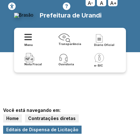
A-
A
A+
Prefeitura de Urandi
Transparência
Menu
Diário Oficial
Nota Fiscal
Ouvidoria
e-SIC
Você está navegando em:
Home
Contratações diretas
Editais de Dispensa de Licitação