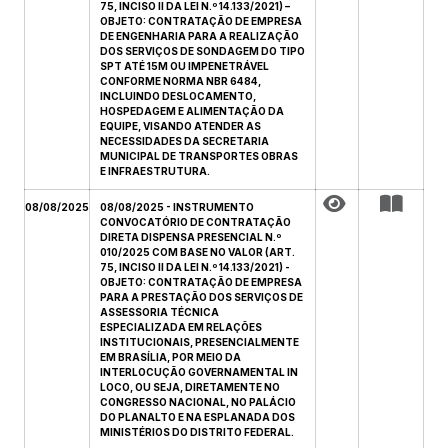
75, INCISO II DA LEI N.º 14.133/2021) –
OBJETO: CONTRATAÇÃO DE EMPRESA
DE ENGENHARIA PARA A REALIZAÇÃO
DOS SERVIÇOS DE SONDAGEM DO TIPO
SPT ATÉ 15M OU IMPENETRÁVEL
CONFORME NORMA NBR 6484,
INCLUINDO DESLOCAMENTO,
HOSPEDAGEM E ALIMENTAÇÃO DA
EQUIPE, VISANDO ATENDER AS
NECESSIDADES DA SECRETARIA
MUNICIPAL DE TRANSPORTES OBRAS
E INFRAESTRUTURA.
08/08/2025
08/08/2025 - INSTRUMENTO
CONVOCATÓRIO DE CONTRATAÇÃO
DIRETA DISPENSA PRESENCIAL N.º
010/2025 COM BASE NO VALOR (ART.
75, INCISO II DA LEI N.º 14.133/2021) -
OBJETO: CONTRATAÇÃO DE EMPRESA
PARA A PRESTAÇÃO DOS SERVIÇOS DE
ASSESSORIA TÉCNICA
ESPECIALIZADA EM RELAÇÕES
INSTITUCIONAIS, PRESENCIALMENTE
EM BRASÍLIA, POR MEIO DA
INTERLOCUÇÃO GOVERNAMENTAL IN
LOCO, OU SEJA, DIRETAMENTE NO
CONGRESSO NACIONAL, NO PALÁCIO
DO PLANALTO E NA ESPLANADA DOS
MINISTÉRIOS DO DISTRITO FEDERAL.