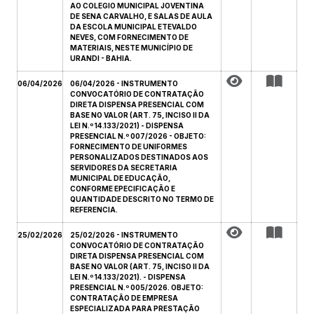
AO COLEGIO MUNICIPAL JOVENTINA
DE SENA CARVALHO, E SALAS DE AULA
DA ESCOLA MUNICIPAL ETEVALDO
NEVES, COM FORNECIMENTO DE
MATERIAIS, NESTE MUNICÍPIO DE
URANDI - BAHIA.
06/04/2026
06/04/2026 - INSTRUMENTO
CONVOCATÓRIO DE CONTRATAÇÃO
DIRETA DISPENSA PRESENCIAL COM
BASE NO VALOR (ART. 75, INCISO II DA
LEI N.º 14.133/2021) - DISPENSA
PRESENCIAL N.º 007/2026 - OBJETO:
FORNECIMENTO DE UNIFORMES
PERSONALIZADOS DESTINADOS AOS
SERVIDORES DA SECRETARIA
MUNICIPAL DE EDUCAÇÃO,
CONFORME EPECIFICAÇÃO E
QUANTIDADE DESCRITO NO TERMO DE
REFERENCIA.
25/02/2026
25/02/2026 - INSTRUMENTO
CONVOCATÓRIO DE CONTRATAÇÃO
DIRETA DISPENSA PRESENCIAL COM
BASE NO VALOR (ART. 75, INCISO II DA
LEI N.º 14.133/2021). - DISPENSA
PRESENCIAL N.º 005/2026. OBJETO:
CONTRATAÇÃO DE EMPRESA
ESPECIALIZADA PARA PRESTAÇÃO