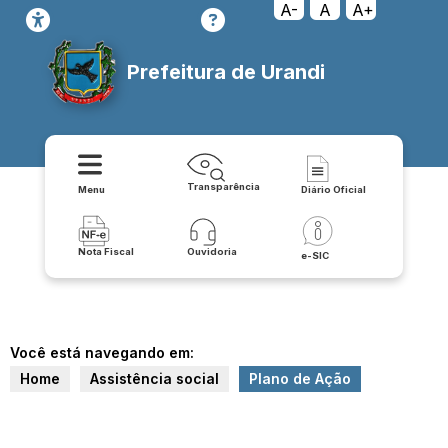
A-
A
A+
Prefeitura de Urandi
Transparência
Menu
Diário Oficial
Nota Fiscal
Ouvidoria
e-SIC
Você está navegando em:
Home
Assistência social
Plano de Ação