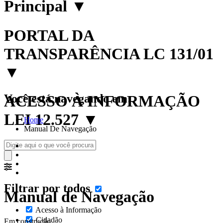
Principal
▼
PORTAL DA
TRANSPARÊNCIA LC 131/01
▼
Você está navegando em:
ACESSO À INFORMAÇÃO
LEI 12.527
▼
Home
Manual De Navegação
Filtrar por todos
Manual de Navegação
Acesso à Informação
Cidadão
Em construção