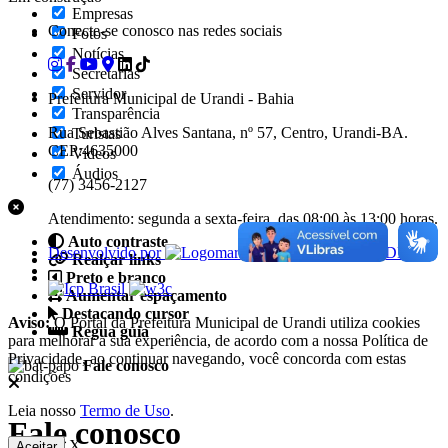
Empresas
Conecte-se conosco nas redes sociais
Fotos
Notícias
Secretarias
Servidor
Prefeitura Municipal de Urandi - Bahia
Transparência
Rua Sebastião Alves Santana, nº 57, Centro, Urandi-BA.
Turistas
CEP:4635000
Videos
Áudios
(77) 3456-2127
Atendimento: segunda a sexta-feira, das 08:00 às 13:00 horas.
Auto contraste
Desenvolvido por
Realçar links
Preto e branco
Aumentar espaçamento
Destacando cursor
Aviso:
O Portal da Prefeitura Municipal de Urandi utiliza cookies
Regua guia
para melhorar a sua experiência, de acordo com a nossa Política de
Privacidade, ao continuar navegando, você concorda com estas
Fale conosco
condições
Leia nosso
Termo de Uso
.
Fale conosco
X
Aceitar