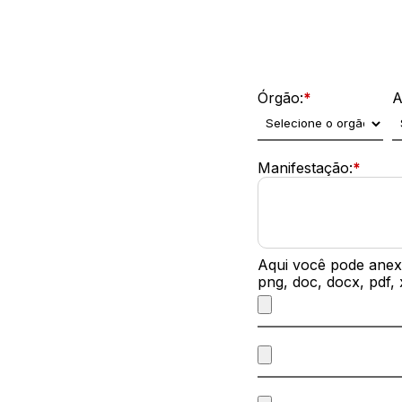
Dados da Manifestação
Órgão:
*
A
Manifestação:
*
Aqui você pode anexa
png, doc, docx, pdf,