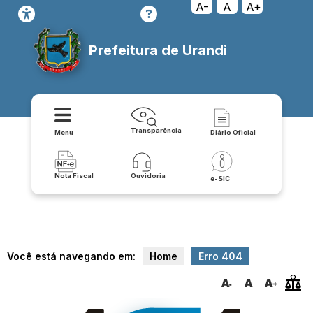
:/urandi.ba.gov.br/publicacoes/leis
A-
A
A+
Prefeitura de Urandi
Transparência
Menu
Diário Oficial
Nota Fiscal
Ouvidoria
e-SIC
Você está navegando em:
Home
Erro 404