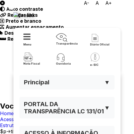
A-
A
A+
Auto contraste
Prefeitura de Urandi
Realçar links
Preto e branco
Aumentar espaçamento
Destacando cursor
Regua guia
Transparência
Menu
Diário Oficial
Nota Fiscal
Ouvidoria
e-SIC
Principal
▼
PORTAL DA
Você está navegando em:
▼
TRANSPARÊNCIA LC 131/01
Home
Acesso à Informação
Estrutura Organizacional
$p->titulo
ACESSO À INFORMAÇÃO